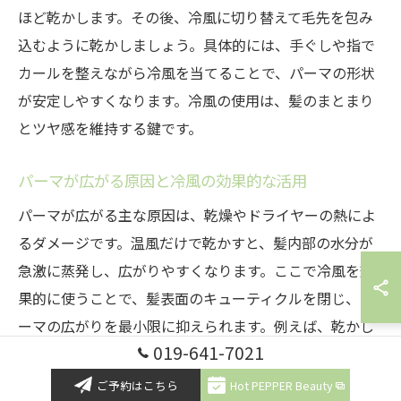
ほど乾かします。その後、冷風に切り替えて毛先を包み
込むように乾かしましょう。具体的には、手ぐしや指で
カールを整えながら冷風を当てることで、パーマの形状
が安定しやすくなります。冷風の使用は、髪のまとまり
とツヤ感を維持する鍵です。
パーマが広がる原因と冷風の効果的な活用
パーマが広がる主な原因は、乾燥やドライヤーの熱によ
るダメージです。温風だけで乾かすと、髪内部の水分が
急激に蒸発し、広がりやすくなります。ここで冷風を効
果的に使うことで、髪表面のキューティクルを閉じ、パ
ーマの広がりを最小限に抑えられます。例えば、乾かし
019-641-7021
終わりに冷風を全体に当てるだけで、髪のまとまりが格
段にアップします。冷風の活用は、広がり防止の実践的
ご予約はこちら
Hot PEPPER Beauty