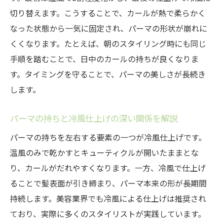
較
切り替えます。こうすることで、カールが熱で柔らかく
パーマの美しい仕上がりは冷風で実現でき
なった状態から一気に固定され、パーマの形状が崩れに
る
くくなります。たとえば、朝のスタイリング時にも同じ
ドライヤーの使い方次第でパーマが消える？
手順を踏むことで、日中のカールの持ちが良くなりま
す。タイミングを守ることで、パーマの美しさが長続き
パーマのカールを守るドライヤーの温度調
します。
節術
ドライヤー次第でパーマが消える原因と対
パーマの持ちと冷風仕上げの深い関係を解説
策
パーマの持ちを左右する要素の一つが冷風仕上げです。
パーマの乾かし方で差がつくドライヤーの
温風のみで乾かすとキューティクルが開いたままとな
活用法
り、カールがだれやすくなります。一方、冷風で仕上げ
パーマがなくなるNGなドライヤーの使い方
ることで髪表面が引き締まり、パーマ本来の形が長期間
とは
持続します。美容業界でも冷風による仕上げは推奨され
パーマを長持ちさせる風量と冷風の活かし
ており、実際に多くのスタイリストが実践しています。
方