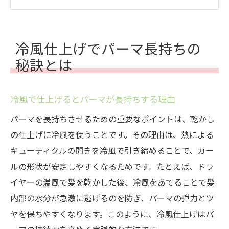
パーマ後に冷風を使う正しいタイミング
パーマの持ちと冷風仕上げの深い関係を解
説
冷風仕上げでパーマ長持ちの
冷風仕上げがパーマのダメージを軽減する
秘訣とは
方法
パーマのために冷風仕上げを習慣にするメ
冷風で仕上げるとパーマが長持ちする理由
リット
パーマを長持ちさせるための重要なポイントは、乾かし
夜に乾かすだけでパーマが変わる理由
の仕上げに冷風を使うことです。その理由は、熱による
夜にパーマを乾かす習慣で持ちがアップす
キューティクルの開きを冷風で引き締めることで、カー
る理由
ルの形状が安定しやすくなるためです。たとえば、ドラ
寝る前のパーマケアが翌朝の仕上がりに効
イヤーの温風で髪を乾かした後、冷風をあてることで髪
くポイント
内部の水分が急激に逃げるのを防ぎ、パーマの弾力とツ
夜にパーマを自然乾燥するリスクと対策法
ヤを保ちやすくなります。このように、冷風仕上げはパ
パーマは夜乾かすことでカールを美しくキ