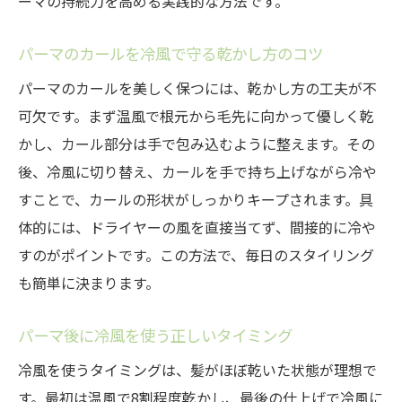
ーマの持続力を高める実践的な方法です。
ープ
パーマのカールを冷風で守る乾かし方のコツ
パーマの夜ケアで朝のボサボサを防ぐ方法
パーマのカールを美しく保つには、乾かし方の工夫が不
パーマを長持ちさせる夜の乾かし方のコツ
可欠です。まず温風で根元から毛先に向かって優しく乾
自然乾燥と冷風仕上げの違いを解説
かし、カール部分は手で包み込むように整えます。その
パーマの自然乾燥がもたらすデメリットと
後、冷風に切り替え、カールを手で持ち上げながら冷や
は
すことで、カールの形状がしっかりキープされます。具
冷風仕上げと自然乾燥でパーマの持ちはど
体的には、ドライヤーの風を直接当てず、間接的に冷や
う変わる
すのがポイントです。この方法で、毎日のスタイリング
パーマを自然乾燥するとカールがなくなる
も簡単に決まります。
理由
冷風仕上げでパーマの質感を保つ具体的な
パーマ後に冷風を使う正しいタイミング
方法
冷風を使うタイミングは、髪がほぼ乾いた状態が理想で
自然乾燥と冷風仕上げのパーマダメージ比
す。最初は温風で8割程度乾かし、最後の仕上げで冷風に