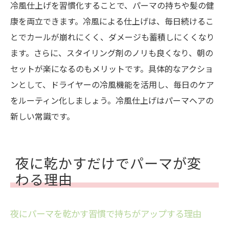
冷風仕上げを習慣化することで、パーマの持ちや髪の健
パーマのボリュームを冷風でキープする方
康を両立できます。冷風による仕上げは、毎日続けるこ
法
とでカールが崩れにくく、ダメージも蓄積しにくくなり
パーマのふんわり感を損なわないドライ術
ます。さらに、スタイリング剤のノリも良くなり、朝の
パーマの乾かし方で変わるスタイリング力
セットが楽になるのもメリットです。具体的なアクショ
ンとして、ドライヤーの冷風機能を活用し、毎日のケア
パーマの質感を守るやさしい乾かし方とは
をルーティン化しましょう。冷風仕上げはパーマヘアの
ふんわりパーマが長続きする乾燥テクニッ
新しい常識です。
ク
ボサボサ防止には冷風が有効なワケ
パーマのボサボサを防ぐ冷風仕上げの利点
夜に乾かすだけでパーマが変
冷風でパーマのまとまりを維持する方法
わる理由
パーマが広がる原因と冷風の効果的な活用
ボサボサ防止に役立つパーマの冷風乾燥術
夜にパーマを乾かす習慣で持ちがアップする理由
パーマの乱れを抑える冷風仕上げのコツ