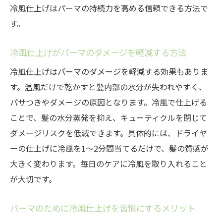
冷風仕上げはパーマの持続力を高める信頼できる方法で
パーマの質感をキープする正しいドライヤ
す。
ー術
パーマ後のNG行為と正しいケア方法
冷風仕上げがパーマのダメージを軽減する方法
パーマが取れるNG行為と避けたい日常習慣
冷風仕上げはパーマのダメージを軽減する効果もありま
パーマ後すぐにやってはいけないケアとは
す。温風だけで乾かすと髪内部の水分が失われやすく、
パーマの持ちに影響する誤った乾かし方の
パサつきやダメージの原因となります。冷風で仕上げる
例
ことで、髪の水分蒸発を抑え、キューティクルを閉じて
ダメージリスクを低減できます。具体的には、ドライヤ
パーマ後の正しいケアでカールを守る方法
ーの仕上げに冷風を1〜2分間当てるだけで、髪の質感が
パーマのダメージを防ぐためのケアポイン
大きく変わります。毎日のケアに冷風を取り入れること
ト
が大切です。
パーマの持続に有効な日々の習慣を解説
ふんわり感を保つパーマの乾かし方
パーマのために冷風仕上げを習慣にするメリット
パーマをふんわり仕上げる乾かし方のコツ