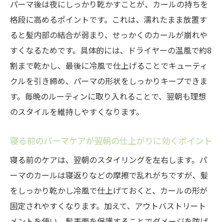
パーマ後は夜にしっかり乾かすことが、カールの持ちを
冷風でパーマのまとまりと美しさを両立
格段に高めるポイントです。これは、濡れたまま放置す
毎日のケアでパーマを美しく保つコツ
ると髪内部の結合が弱まり、せっかくのカールが崩れや
パーマを美しく保つ毎日のケア習慣とは
すくなるためです。具体的には、ドライヤーの温風で約8
割まで乾かし、最後に冷風で仕上げることでキューティ
パーマの長持ちに欠かせない冷風仕上げ
クルを引き締め、パーマの形状をしっかりキープできま
パーマ後の朝夜ケアでカールを守る方法
す。毎晩のルーティンに取り入れることで、翌朝も理想
パーマのダメージを最小限に抑える工夫
のスタイルを維持しやすくなります。
美しいパーマを維持するための保湿ケア術
パーマの持ちを良くする日々の実践ポイン
寝る前のパーマケアが翌朝の仕上がりに効くポイント
ト
寝る前のケアは、翌朝のスタイリングを左右します。パ
ーマのカールは寝返りなどの摩擦で乱れがちですが、髪
をしっかり乾かし冷風で仕上げておくと、カールの形が
固定されやすくなります。加えて、アウトバストリート
メントを使い、髪表面を保護することでダメージを防げ