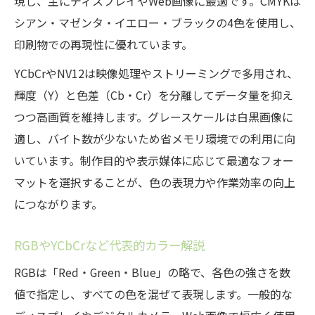
現し、主にディスプレイやWeb画像に最適です。CMYKは
カラーフォーマット変更で防ぐ色ズレ対策
シアン・マゼンタ・イエロー・ブラックの4色を使用し、
カラー フォーマット変更時の色ズレ要因
印刷物での再現性に優れています。
色ズレを防ぐためのカラー管理の基本
YCbCrやNV12は映像処理やストリーミングで多用され、
カラーフォーマット別に対策を徹底解説
輝度（Y）と色差（Cb・Cr）を分離してデータ量を抑え
おすすめのカラーフォーマットで色ズレ軽
つつ高画質を維持します。グレースケールは白黒画像に
減
適し、バイト数が少ないため省メモリ環境での利用に向
実践で役立つ色再現性の高め方
いています。制作目的や表示媒体に応じて最適なフォー
デジタルと印刷媒体の色表現はこう違う
マットを選択することが、色の表現力や作業効率の向上
デジタルと印刷で異なるカラー フォーマッ
につながります。
トの役割
カラーの見え方が変わる理由を解説
RGBやYCbCrなど代表的カラー解説
RGBとYCbCrの違いと色表現の特徴
RGBは「Red・Green・Blue」の略で、各色の強さを数
印刷物で意識すべきカラー管理のコツ
値で指定し、すべての色を混ぜて表現します。一般的な