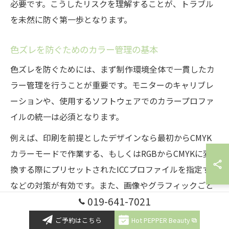
必要です。こうしたリスクを理解することが、トラブル
を未然に防ぐ第一歩となります。
色ズレを防ぐためのカラー管理の基本
色ズレを防ぐためには、まず制作環境全体で一貫したカ
ラー管理を行うことが重要です。モニターのキャリブレ
ーションや、使用するソフトウェアでのカラープロファ
イルの統一は必須となります。
例えば、印刷を前提としたデザインなら最初からCMYK
カラーモードで作業する、もしくはRGBからCMYKに変
換する際にプリセットされたICCプロファイルを指定する
などの対策が有効です。また、画像やグラフィックごと
019-641-7021
にカラーフォーマットを明記し、工程ごとにチェックを
行うことで、色の違いに早期に気づけるようになりま
ご予約はこちら
Hot PEPPER Beauty