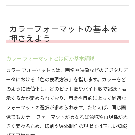
カラーの表現力とフォーマットの関係性
カラー管理の基礎とフォーマット選びの重
要性
カラーフォーマットの基本を
印刷やWeb制作で差が出るカラー選び方
押さえよう
印刷とWeb制作で求められるカラーの違い
カラー フォーマット選びが仕上がりに及ぼ
カラー フォーマットとは何か基本解説
す影響
カラー フォーマットとは、画像や映像などのデジタルデ
カラー選択時の基本的な注意点を解説
ータにおける「色の表現方法」を指します。カラーをど
おすすめのカラー フォーマット活用術
のように数値化し、どのビット数やバイト数で記録・表
カラーフォーマット別に適した作業工程と
示するかが定められており、用途や目的によって最適な
は
フォーマットの選択が求められます。たとえば、同じ画
像でもカラー フォーマットが異なれば色味や再現性が大
RGBとCMYKの特徴を比較して理解
きく変わるため、印刷やWeb制作の現場では正しい知識
RGBとCMYKカラーフォーマットの違いを整