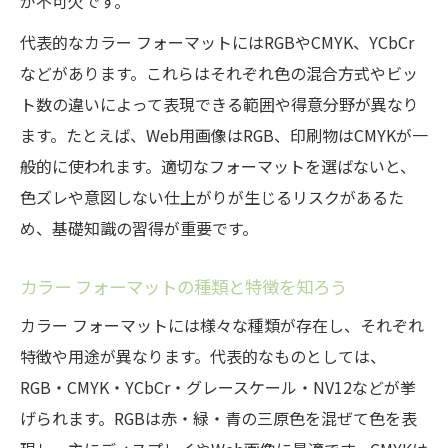
が不可欠です。
理
カラー フォーマット別メリットとデメリッ
代表的なカラー フォーマットにはRGBやCMYK、YCbCr
ト比較
などがあります。これらはそれぞれ色の混合方式やビッ
ト数の違いによって表現できる範囲や得意分野が異なり
RGBカラーフォーマット4:4:4の意味と特徴
ます。たとえば、Web用画像はRGB、印刷物はCMYKが一
印刷とデジタルで変わるカラーの再現性
般的に使われます。適切なフォーマットを選ばないと、
カラー変換時に注意すべきポイント
色ズレや意図しない仕上がりが生じるリスクがあるた
適切なカラー変換のコツとポイント
め、基礎知識の習得が重要です。
カラー フォーマット変換で失敗しない方法
RGBからCMYKへの変換手順を解説
カラー フォーマットの種類と特徴を知ろう
カラー変換で色ズレを防ぐ具体策
カラー フォーマットには様々な種類が存在し、それぞれ
フォーマット選択で表現力を最大化する方
特徴や用途が異なります。代表的なものとしては、
法
RGB・CMYK・YCbCr・グレースケール・NV12などが挙
げられます。RGBは赤・緑・青の三原色を混ぜて色を表
カラーのくすみや変化を抑える工夫