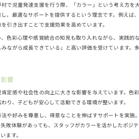
カラーを通じた個性理解の方法と工夫
戸村で児童発達支援を行う際、「カラー」という考え方を
スタッフが実践するカラーの活かし方
重し、最適なサポートを提供するという理念です。例えば
カラーで広がる児童発達支援の可能性
味を引き出すことで支援効果を高めています。
カラーを活かした働きやすい職場環境の魅力
い、色彩心理や感覚統合の知見も取り入れながら、実践的
カラーが職場環境の快適さに与える影響
しみながら成長できている」と高い評価を受けています。
働きやすさを叶えるカラーの工夫を紹介
スタッフの心地よさを支えるカラー活用
る影響
カラーを取り入れた職場づくりの実際
職場満足度向上に繋がるカラーの役割
己肯定感や社会性の向上に大きな影響を与えています。色
子どもと向き合うカラフルリンクの支援体制
伝わり、子どもが安心して活動できる環境が整います。
カラフルリンク独自のカラー支援体制とは
方法や好みを尊重し、得意なことを伸ばすサポートを実施
カラーを基盤にした個別サポートの特徴
。失敗体験があっても、スタッフがカラーを活かしたポジ
連携を強化するカラーの活用事例を紹介
ています。