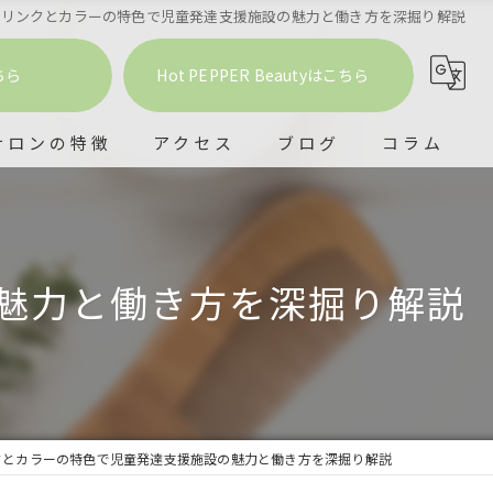
ルリンクとカラーの特色で児童発達支援施設の魅力と働き方を深掘り解説
ちら
Hot PEPPER Beautyはこちら
サロンの特徴
アクセス
ブログ
コラム
室
ービング
魅力と働き方を深掘り解説
ドスパ
ー
テ
クとカラーの特色で児童発達支援施設の魅力と働き方を深掘り解説