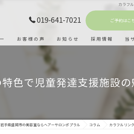
カラフ
019-641-7021
ご予約はこ
ー
お客様の声
お知らせ
採用情報
当
理容
シェ
の特色で児童発達支援施設の
ヘッ
カラ
エス
岩手県盛岡市の美容室ならへアーサロンポプラル
コラム
カラフルリン