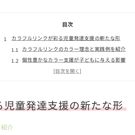
目次
カラフルリンクが彩る児童発達支援の新たな形
カラフルリンクのカラー理念と実践例を紹介
個性豊かなカラー支援が子どもに与える影響
カラフルリンクならではの地域密着型サポート
他施設と差が出るカラフルリンクのカラー特色
カラフルリンクに見る児童発達支援の進化
る児童発達支援の新たな形
多様なカラーの個性に寄り添う支援とは
子どものカラーを尊重する支援方針を解説
多様性を育むカラー重視のサポート体制
を紹介