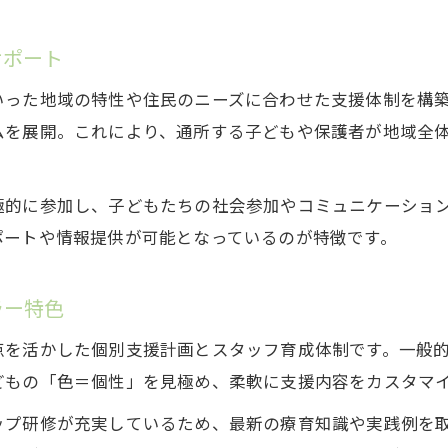
カラーが支援の質を高める具体的工夫
サポート
スタッフ同士の連携を支えるカラー体制
ワークライフバランス重視の働き方を実現
いった地域の特性や住民のニーズに合わせた支援体制を構
カラーで実現するワークライフバランス
ムを展開。これにより、通所する子どもや保護者が地域全
ライフスタイルに合わせたカラーの活用
働きやすさを支えるカラーの制度設計
極的に参加し、子どもたちの社会参加やコミュニケーショ
ポートや情報提供が可能となっているのが特徴です。
カラーが叶える柔軟な働き方のポイント
スタッフ満足度向上に繋がるカラー実践
ラー特色
スタッフ成長支援で選ばれる理由を探る
カラーを活かした成長支援プログラム
点を活かした個別支援計画とスタッフ育成体制です。一般
どもの「色＝個性」を見極め、柔軟に支援内容をカスタマ
スタッフの成長を促すカラーの工夫
カラーがキャリアアップに与える影響
ップ研修が充実しているため、最新の療育知識や実践例を