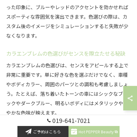
った印象に、ブルーやレッドのアクセントを効かせれば
スポーティな雰囲気を演出できます。色選びの際は、カ
スタム後のイメージをシミュレーションすると失敗が少
なくなります。
カラエンブレムの色選びがセンスを際立たせる秘訣
カラエンブレムの色選びは、センスをアピールする上で
非常に重要です。単に好きな色を選ぶだけでなく、車種
やボディカラー、周囲のパーツとの調和も考慮しましょ
う。たとえば、落ち着いたトーンの車にはシックなブラ
ックやダークブルー、明るいボディにはメタリックや鮮
やかな色味が映えます。
019-641-7021
また、ブランドの歴史や象徴的なカラーを取り入れるこ
ご予約はこちら
Hot PEPPER Beauty
とで、知的なセンスやこだわりを表現することも可能で