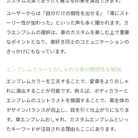
カスタム次第でまったく異なる印象を演出できます。
カラエンブレムの選び方で楽しむカスタム体験
カラエンブレムのカラー選びで広がるカス
ユーザーからは「自分だけの個性を出せる」「車にスト
タム体験
ーリー性が加わった」といった声も多く聞かれます。カ
自分だけのエンブレムカラーで車を彩る楽
ラエンブレムの選択は、車のカスタムを楽しむ上で重要
しさ
なポイントとなり、車好き同士のコミュニケーションの
きっかけにもなっています。
エンブレムカラーを活かしたカスタム事例
の紹介
エンブレムカラーとおしゃれな車の関係性を解説
失敗しないカラエンブレムのカラー選択ポ
エンブレムカラーを工夫することで、愛車をよりおしゃ
イント
れに演出することが可能です。例えば、ボディカラーと
カラエンブレムで叶える理想のカスタムス
エンブレムのコントラストを強調することで、車全体の
タイル
デザインバランスが向上し、目を引く仕上がりになりま
す。車エンブレムおしゃれ、カスタムエンブレムといっ
たキーワードが注目される理由もここにあります。