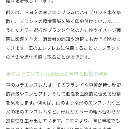
開けを象徴しています。
たな体験
例えば、トヨタの青いエンブレムはハイブリッド車を象
エンブレムの色選びが愛車をおしゃれに変える
徴し、ブランドの環境意識を強く印象付けています。こ
理由
うしたカラー選択がブランド全体の方向性やイメージ戦
エンブレムカラーが車全体の印象を左右す
略に影響を与え、消費者の認知や選択にも大きく関わっ
る理由
てきます。車のエンブレムに注目することで、ブランド
カラーで差をつける車エンブレムおしゃれ
の歴史や進化を感じ取ることができます。
術
カラエンブレムの色選びがセンスを際立た
車のカラエンブレムが伝える背景と個性の発見
せる秘訣
車のカラエンブレムは、そのブランドや車種が持つ歴史
好みのカラーで愛車の個性を最大限引き出
的背景やコンセプト、そして個性を直感的に伝える役割
す方法
を果たします。例えば、山のような形のエンブレムや三
おしゃれなエンブレムカラーで注目度UPを
叉の槍のエンブレムなど、形状とカラーの組み合わせが
狙う
独自性を生み出しています。これにより、同じ車種でも