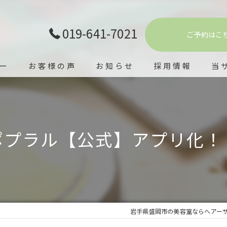
019-641-7021
ご予約はこ
ー
お客様の声
お知らせ
採用情報
当
理容
シェ
ポプラル【公式】アプリ化！
ヘッ
カラ
エス
岩手県盛岡市の美容室ならへアー