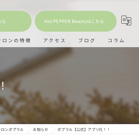
ちら
Hot PEPPER Beautyはこちら
サロンの特徴
アクセス
ブログ
コラム
室
ービング
！
ドスパ
ー
テ
サロンポプラル
お知らせ
ポプラル【公式】アプリ化！！